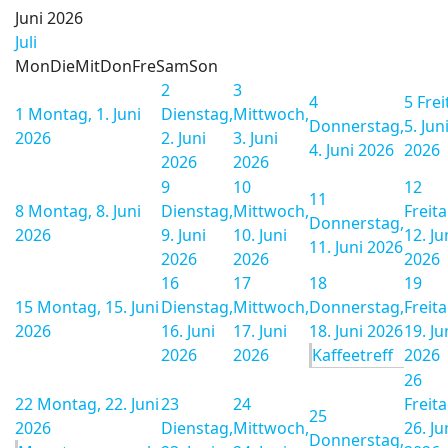
Juni 2026
Juli
Mon
Die
Mit
Don
Fre
Sam
Son
2
3
4
5
Frei
1
Montag, 1. Juni
Dienstag,
Mittwoch,
Donnerstag,
5. Jun
2026
2. Juni
3. Juni
4. Juni 2026
2026
2026
2026
9
10
12
11
8
Montag, 8. Juni
Dienstag,
Mittwoch,
Freita
Donnerstag,
2026
9. Juni
10. Juni
12. Ju
11. Juni 2026
2026
2026
2026
16
17
18
19
15
Montag, 15. Juni
Dienstag,
Mittwoch,
Donnerstag,
Freita
2026
16. Juni
17. Juni
18. Juni 2026
19. Ju
2026
2026
Kaffeetreff
2026
26
22
Montag, 22. Juni
23
24
Freita
25
2026
Dienstag,
Mittwoch,
26. Ju
Donnerstag,