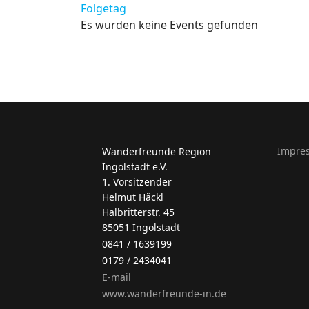
Folgetag
Es wurden keine Events gefunden
Impre
Wanderfreunde Region
Ingolstadt e.V.
1. Vorsitzender
Helmut Häckl
Halbritterstr. 45
85051 Ingolstadt
0841 / 1639199
0179 / 2434041
E-mail
www.wanderfreunde-in.de