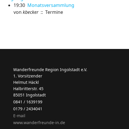
19:30
Monatsversammlung
von
kbecker
:: Termine
Wanderfreunde Region Ingolstadt e.V.
1. Vorsitzender
Helmut Häckl
Halbritterstr. 45
85051 Ingolstadt
0841 / 1639199
0179 / 2434041
E-mail
www.wanderfreunde-in.de