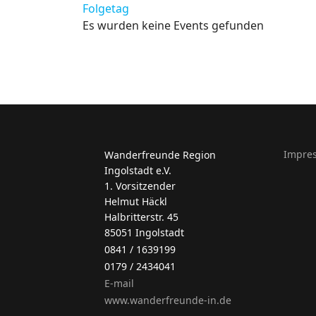
Folgetag
Es wurden keine Events gefunden
Impre
Wanderfreunde Region
Ingolstadt e.V.
1. Vorsitzender
Helmut Häckl
Halbritterstr. 45
85051 Ingolstadt
0841 / 1639199
0179 / 2434041
E-mail
www.wanderfreunde-in.de